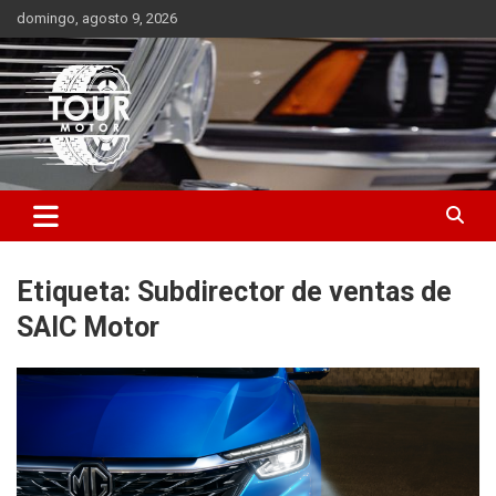
Saltar
domingo, agosto 9, 2026
al
contenido
Plataforma de contenido audiovisual para el sector automotriz
Tour Motor
Etiqueta:
Subdirector de ventas de
SAIC Motor