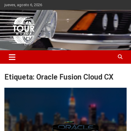
Saltar
jueves, agosto 6, 2026
al
contenido
Plataforma de contenido audiovisual para el sector automotriz
Tour Motor
Etiqueta:
Oracle Fusion Cloud CX