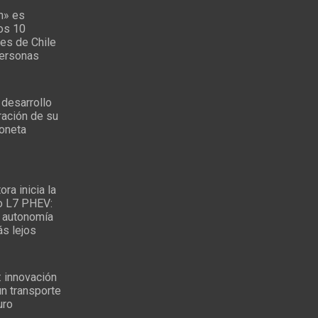
n» es
los 10
es de Chile
personas
 desarrollo
ración de su
oneta
ra inicia la
o L7 PHEV:
 autonomía
ás lejos
: innovación
un transporte
uro