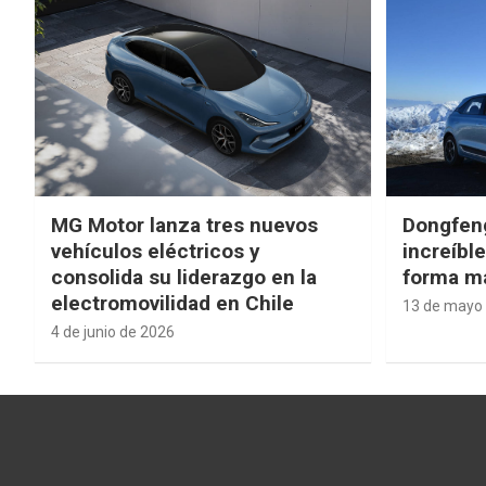
MG Motor lanza tres nuevos
Dongfen
vehículos eléctricos y
increíbl
consolida su liderazgo en la
forma má
electromovilidad en Chile
13 de mayo
4 de junio de 2026