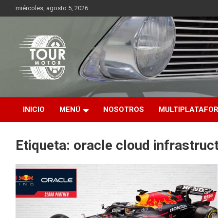
Saltar
miércoles, agosto 5, 2026
al
contenido
Plataforma de contenido audiovisual para el sector automotriz
Tour Motor
INICIO
MENÚ
NOSOTROS
MULTIPLATAFO
Etiqueta:
oracle cloud infrastruc