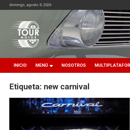
Saltar
domingo, agosto 9, 2026
al
contenido
Plataforma de contenido audiovisual para el sector automotriz
Tour Motor
INICIO
MENÚ
NOSOTROS
MULTIPLATAFO
Etiqueta:
new carnival