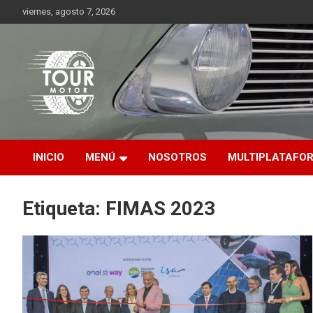
Saltar
viernes, agosto 7, 2026
al
contenido
Plataforma de contenido audiovisual para el sector automotriz
Tour Motor
INICIO
MENÚ
NOSOTROS
MULTIPLATAFO
Etiqueta:
FIMAS 2023