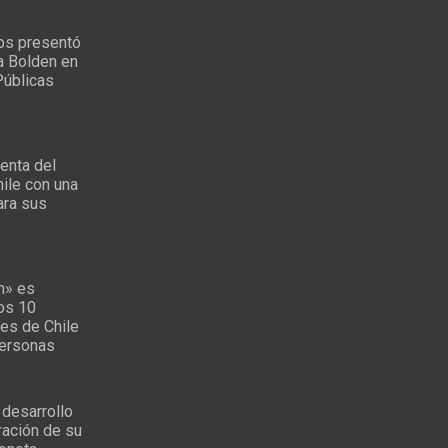
ps presentó
a Bolden en
Públicas
enta del
ile con una
ara sus
s
n» es
los 10
es de Chile
personas
 desarrollo
ración de su