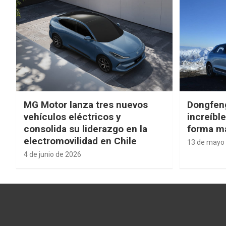
MG Motor lanza tres nuevos
Dongfen
vehículos eléctricos y
increíbl
consolida su liderazgo en la
forma má
electromovilidad en Chile
13 de mayo
4 de junio de 2026