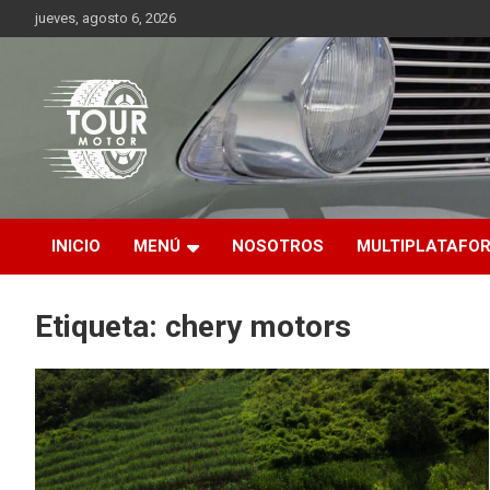
Saltar
jueves, agosto 6, 2026
al
contenido
Plataforma de contenido audiovisual para el sector automotriz
Tour Motor
INICIO
MENÚ
NOSOTROS
MULTIPLATAFO
Etiqueta:
chery motors