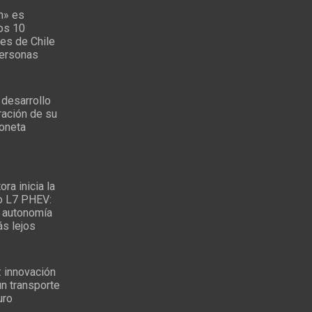
n» es
los 10
es de Chile
personas
 desarrollo
ración de su
oneta
ra inicia la
o L7 PHEV:
 autonomía
ás lejos
: innovación
un transporte
uro