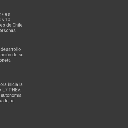
n» es
los 10
es de Chile
personas
 desarrollo
ración de su
oneta
ra inicia la
o L7 PHEV:
 autonomía
ás lejos