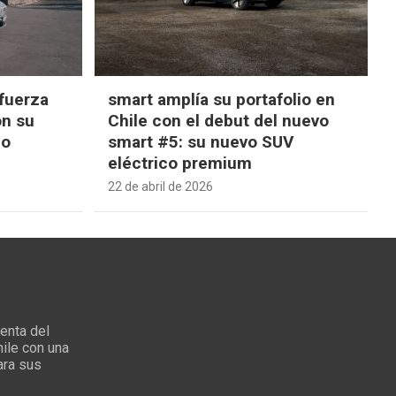
fuerza
smart amplía su portafolio en
on su
Chile con el debut del nuevo
ño
smart #5: su nuevo SUV
eléctrico premium
22 de abril de 2026
enta del
ile con una
ara sus
s