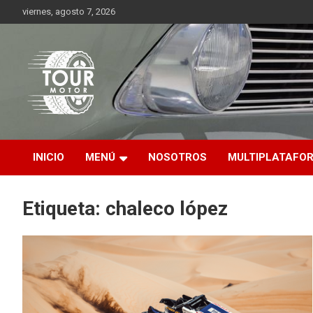
Saltar
viernes, agosto 7, 2026
al
contenido
Plataforma de contenido audiovisual para el sector automotriz
Tour Motor
INICIO
MENÚ
NOSOTROS
MULTIPLATAFO
Etiqueta:
chaleco lópez