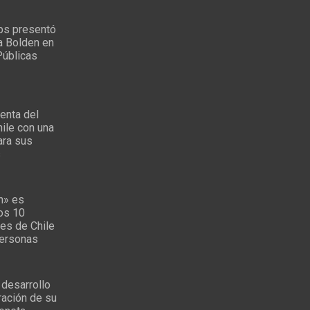
ps presentó
a Bolden en
Públicas
enta del
ile con una
ara sus
s
n» es
los 10
es de Chile
personas
 desarrollo
ración de su