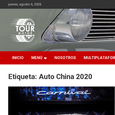
Saltar
jueves, agosto 6, 2026
al
contenido
Plataforma de contenido audiovisual para el sector automotriz
Tour Motor
INICIO
MENÚ
NOSOTROS
MULTIPLATAFO
Etiqueta:
Auto China 2020