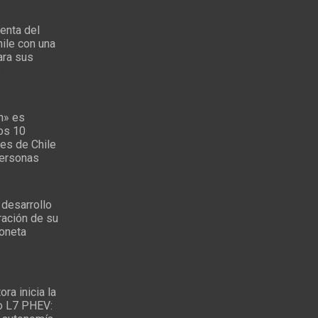
enta del
ile con una
ara sus
s
n» es
los 10
es de Chile
personas
 desarrollo
ración de su
oneta
ra inicia la
o L7 PHEV: