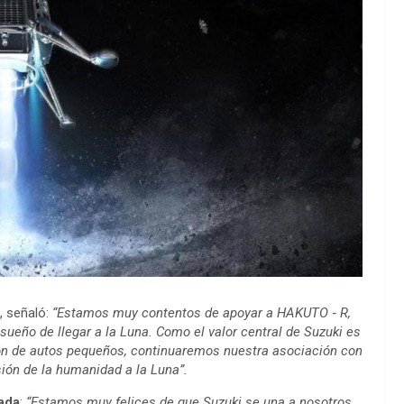
, señaló:
“Estamos muy contentos de apoyar a HAKUTO ‐ R,
sueño de llegar a la Luna. Como el valor central de Suzuki es
ción de autos pequeños, continuaremos nuestra asociación con
ón de la humanidad a la Luna”.
ada
:
“Estamos muy felices de que Suzuki se una a nosotros