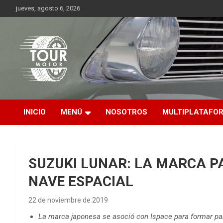
Saltar
jueves, agosto 6, 2026
al
contenido
Plataforma de contenido audiovisual para el sector automotriz
Tour Motor
INICIO
MENÚ
NOSOTROS
MULTIPLATAFO
SUZUKI LUNAR: LA MARCA P
NAVE ESPACIAL
22 de noviembre de 2019
La marca japonesa se asoció con Ispace para formar pa