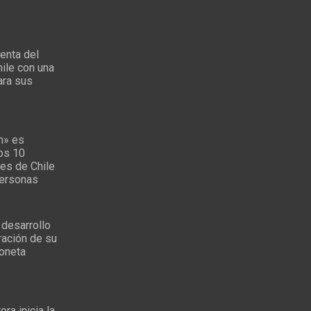
enta del
ile con una
ara sus
s
n» es
los 10
es de Chile
personas
 desarrollo
ración de su
oneta
ra inicia la