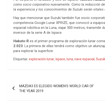
como socio corporativo nuevamente. Como la reducción de 
la experiencia y los conocimientos de Suzuki serán vitales 
Hay que mencionar que Suzuki también fue socio corporati
competencia Google Lunar XPRIZE, que convocó a equipos p
espacial robótica en la Luna, viajar 500 metros, transmitir d
inversor de la serie A de Ispace.
Hakuto-R
es el primer programa de exploración lunar comer
2.023
. La primera de ellas tendrá como objetivo un aluniza
para explorar la superficie.
Etiquetas:
exploración lunar
,
Ispace
,
luna
,
nave espacial
,
Suzuk
Navegación
MAZDA3 ES ELEGIDO WOMEN’S WORLD CAR OF
de
THE YEAR 2019
entradas