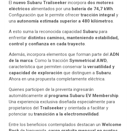
El
nuevo Subaru Trailseeker
incorpora
dos motores
eléctricos
alimentados por una
batería de 74,7 kWh
.
Configuración que le permite ofrecer
tracción integral
y
una
autonomía estimada superior a 480 kilómetros
.
A esto suma la reconocida capacidad
Subaru
para
enfrentar
distintos caminos, manteniendo estabilidad,
control y confianza en cada trayecto
.
Además, incorpora elementos que forman parte del
ADN
de la marca
. Como la tracción
Symmetrical AWD
,
característica que permiten conservar la
versatilidad y
capacidad de exploración
que distinguen a
Subaru
.
Ahora en una propuesta completamente eléctrica.
Quienes participen de la preventa ingresarán
automáticamente al
programa Subaru EV Membership
.
Una experiencia exclusiva diseñada especialmente para
propietarios del
Trailseeker
y orientada a facilitar y
potenciar su
transición a la electromovilidad
.
Entre los beneficios contemplados destacan un
Welcome
Pack
de bienvenida,
carga gratuita mensual en puntos