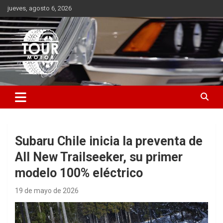
Saltar
jueves, agosto 6, 2026
al
contenido
Plataforma de contenido audiovisual para el sector automotriz
Tour Motor
Subaru Chile inicia la preventa de
All New Trailseeker, su primer
modelo 100% eléctrico
19 de mayo de 2026