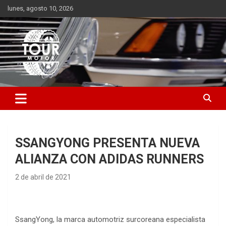
Saltar
lunes, agosto 10, 2026
al
contenido
Plataforma de contenido audiovisual para el sector automotriz
Tour Motor
SSANGYONG PRESENTA NUEVA
ALIANZA CON ADIDAS RUNNERS
2 de abril de 2021
SsangYong, la marca automotriz surcoreana especialista