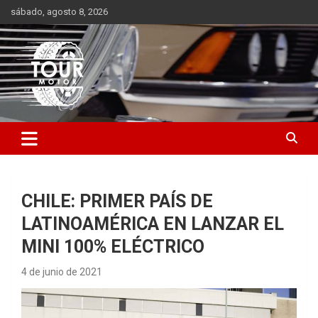
Saltar
sábado, agosto 8, 2026
al
contenido
Plataforma de contenido audiovisual para el sector automotriz
Tour Motor
CHILE: PRIMER PAÍS DE
LATINOAMÉRICA EN LANZAR EL
MINI 100% ELÉCTRICO
4 de junio de 2021