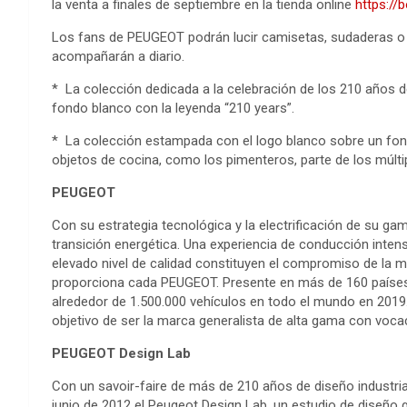
la venta a finales de septiembre en la tienda online
https://
Los fans de PEUGEOT podrán lucir camisetas, sudaderas o go
acompañarán a diario.
* La colección dedicada a la celebración de los 210 años d
fondo blanco con la leyenda “210 years”.
* La colección estampada con el logo blanco sobre un fond
objetos de cocina, como los pimenteros, parte de los múlti
PEUGEOT
Con su estrategia tecnológica y la electrificación de su g
transición energética. Una experiencia de conducción inte
elevado nivel de calidad constituyen el compromiso de la m
proporciona cada PEUGEOT. Presente en más de 160 países
alrededor de 1.500.000 vehículos en todo el mundo en 2019
objetivo de ser la marca generalista de alta gama con voca
PEUGEOT Design Lab
Con un savoir-faire de más de 210 años de diseño industri
junio de 2012 el Peugeot Design Lab, un estudio de diseño g