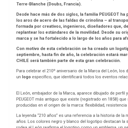
Terre-Blanche (Doubs, Francia).
Desde hace más de dos siglos, la familia PEUGEOT ha p
los aros de acero de las faldas de crinolina – al trans
formada por creativos, ingenieros, diseñadores que, d
replantear los estándares de la movilidad. Desde su 
marca y se ha fortalecido a lo largo de los años para af
Con motivo de esta celebración se ha creado un logot
septiembre, hasta fin de año, la celebración estará m
CHILE será también parte de esta gran celebración.
Para celebrar el 210º aniversario de la Marca del León, l
un
logo
específico, que identificará todos los eventos rela
El León, embajador de la Marca, aparece dibujado de perfil 
PEUGEOT más antiguo que existe (registrado en 1858) que s
producidas en el origen de la marca: flexibilidad, resistencia
La leyenda “210 años” es una referencia a la historia de l
años. Los colores negro y blanco del logotipo destacan la s
rodea al León reafirma el logotipo como un emblema, un se