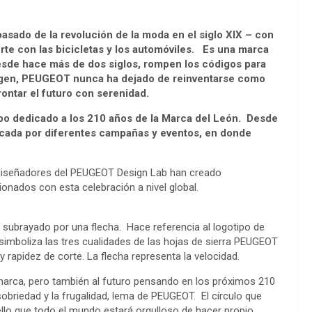
asado de la revolución de la moda en el siglo XIX – con
porte con las bicicletas y los automóviles. Es una marca
esde hace más de dos siglos, rompen los códigos para
origen, PEUGEOT nunca ha dejado de reinventarse como
rontar el futuro con serenidad.
ipo dedicado a los 210 años de la Marca del León. Desde
arcada por diferentes campañas y eventos, en donde
os diseñadores del PEUGEOT Design Lab han creado
cionados con esta celebración a nivel global.
y subrayado por una flecha. Hace referencia al logotipo de
imboliza las tres cualidades de las hojas de sierra PEUGEOT
 y rapidez de corte. La flecha representa la velocidad.
a marca, pero también al futuro pensando en los próximos 210
obriedad y la frugalidad, lema de PEUGEOT. El círculo que
llo que todo el mundo estará orgulloso de hacer propio.