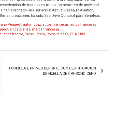
 experiencias de marcas en todos los sectores de actividad,
 han solicitado sus servicios: Airbus, Dassault Aviation,
ltimas creaciones ha sido Sea Drive Concept para Bénéteau.
sario Peugeot
,
automotriz
,
autos francesas
,
autos franceses
,
eugeot
,
kit de prensa
,
marca francesas
,
eugeot francia
,
Press Latam
,
Press release
,
PSA Chile
,
FÓRMULA E PRIMER DEPORTE CON CERTIFICACIÓN
DE HUELLA DE CARBONO CERO