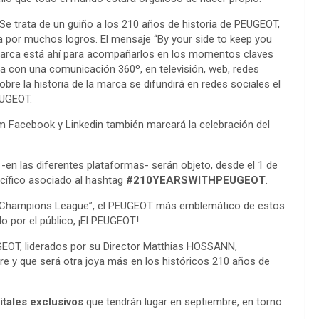
Se trata de un guiño a los 210 años de historia de PEUGEOT,
a por muchos logros. El mensaje “By your side to keep you
a Marca está ahí para acompañarlos en los momentos claves
a con una comunicación 360º, en televisión, web, redes
sobre la historia de la marca se difundirá en redes sociales el
EUGEOT.
ram Facebook y Linkedin también marcará la celebración del
 -en las diferentes plataformas- serán objeto, desde el 1 de
ecífico asociado al hashtag
#210YEARSWITHPEUGEOT
.
odo “Champions League”, el PEUGEOT más emblemático de estos
o por el público, ¡El PEUGEOT!
UGEOT, liderados por su Director Matthias HOSSANN,
re y que será otra joya más en los históricos 210 años de
itales exclusivos
que tendrán lugar en septiembre, en torno