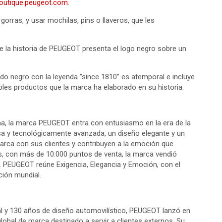
boutique.peugeot.com
.
rras, y usar mochilas, pins o llaveros, que les
e la historia de PEUGEOT presenta el logo negro sobre un
o negro con la leyenda “since 1810” es atemporal e incluye
ples productos que la marca ha elaborado en su historia.
ama, la marca PEUGEOT entra con entusiasmo en la era de la
nsa y tecnológicamente avanzada, un diseño elegante y un
arca con sus clientes y contribuyen a la emoción que
, con más de 10.000 puntos de venta, la marca vendió
. PEUGEOT reúne Exigencia, Elegancia y Emoción, con el
ción mundial.
al y 130 años de diseño automovilístico, PEUGEOT lanzó en
lobal de marca destinado a servir a clientes externos. Su