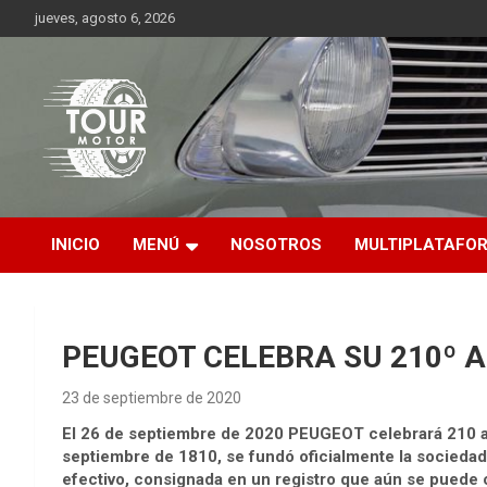
Saltar
jueves, agosto 6, 2026
al
contenido
Plataforma de contenido audiovisual para el sector automotriz
Tour Motor
INICIO
MENÚ
NOSOTROS
MULTIPLATAFO
PEUGEOT CELEBRA SU 210º 
23 de septiembre de 2020
El 26 de septiembre de 2020 PEUGEOT celebrará 210 añ
septiembre de 1810, se fundó oficialmente la sociedad
efectivo, consignada en un registro que aún se puede c