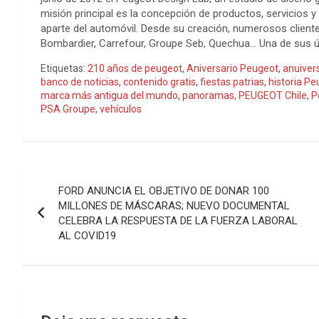
misión principal es la concepción de productos, servicios y
aparte del automóvil. Desde su creación, numerosos clientes
Bombardier, Carrefour, Groupe Seb, Quechua… Una de sus ú
Etiquetas:
210 años de peugeot
,
Aniversario Peugeot
,
anuiver
banco de noticias
,
contenido gratis
,
fiestas patrias
,
historia P
marca más antigua del mundo
,
panoramas
,
PEUGEOT Chile
,
P
PSA Groupe
,
vehículos
Navegación
FORD ANUNCIA EL OBJETIVO DE DONAR 100
de
MILLONES DE MÁSCARAS; NUEVO DOCUMENTAL
CELEBRA LA RESPUESTA DE LA FUERZA LABORAL
entradas
AL COVID19