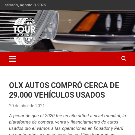
Saltar
sábado, agosto 8, 2026
al
contenido
Plataforma de contenido audiovisual para el sector automotriz
Tour Motor
OLX AUTOS COMPRÓ CERCA DE
29.000 VEHÍCULOS USADOS
20 de abril de 2021
A pesar de que el 2020 fue un año difícil a nivel mundial, la
plataforma de compra, venta y financiamiento de autos
usados dio el vamos a las operaciones en Ecuador y Perú
en septiembre, y sus sucursales en Chile lograron una