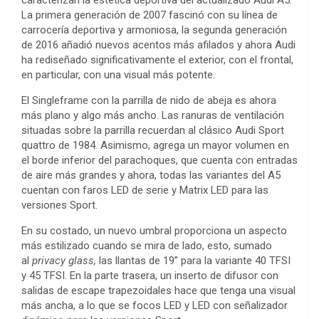
caracterizan la estética deportiva del actualizado Audi A5.
La primera generación de 2007 fascinó con su línea de
carrocería deportiva y armoniosa, la segunda generación
de 2016 añadió nuevos acentos más afilados y ahora Audi
ha rediseñado significativamente el exterior, con el frontal,
en particular, con una visual más potente.
El Singleframe con la parrilla de nido de abeja es ahora
más plano y algo más ancho. Las ranuras de ventilación
situadas sobre la parrilla recuerdan al clásico Audi Sport
quattro de 1984. Asimismo, agrega un mayor volumen en
el borde inferior del parachoques, que cuenta con entradas
de aire más grandes y ahora, todas las variantes del A5
cuentan con faros LED de serie y Matrix LED para las
versiones Sport.
En su costado, un nuevo umbral proporciona un aspecto
más estilizado cuando se mira de lado, esto, sumado
al
privacy glass,
las llantas de 19” para la variante 40 TFSI
y 45 TFSI. En la parte trasera, un inserto de difusor con
salidas de escape trapezoidales hace que tenga una visual
más ancha, a lo que se focos LED y LED con señalizador