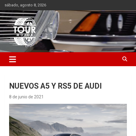
Saltar
sábado, agosto 8, 2026
al
contenido
Plataforma de contenido audiovisual para el sector automotriz
Tour Motor
NUEVOS A5 Y RS5 DE AUDI
8 de junio de 2021