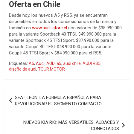
Oferta en Chile
Desde hoy, los nuevos A5 y RS5, ya se encuentran
disponibles en todos los concesionarios de la marca y
también en
www.audi-store.cl
con valores de $38.990.000
para la variante Sportback 40 TFSI, $49.990.000 para la
variante Sportback 45 TFSI Sport, $37.990.000 para la
variante Coupé 40 TFSI, $48.990.000 para la variante
Coupé 45 TFSI Sport y $84.990.000 para el RS5.
Etiquetas:
A5
,
Audi
,
AUDI a5
,
audi chile
,
AUDI RS5
,
diseño de audi
,
TOUR MOTOR
Navegación
SEAT LEÓN: LA FÓRMULA ESPAÑOLA PARA
de
REVOLUCIONAR EL SEGMENTO COMPACTO
entradas
NUEVOS KIA RIO: MÁS VERSÁTILES, AUDACES Y
CONECTADOS