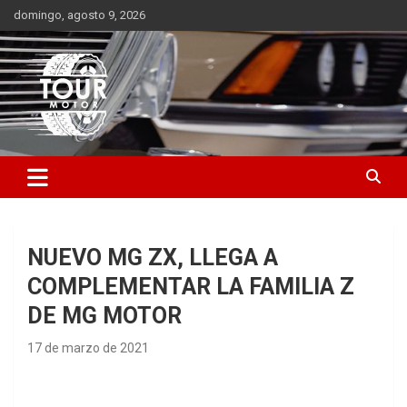
Saltar
domingo, agosto 9, 2026
al
contenido
Plataforma de contenido audiovisual para el sector automotriz
Tour Motor
NUEVO MG ZX, LLEGA A
COMPLEMENTAR LA FAMILIA Z
DE MG MOTOR
17 de marzo de 2021