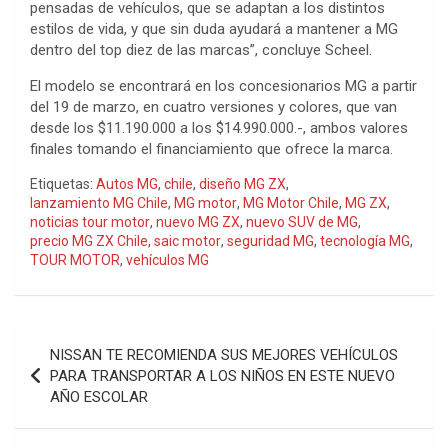
pensadas de vehículos, que se adaptan a los distintos
estilos de vida, y que sin duda ayudará a mantener a MG
dentro del top diez de las marcas”, concluye Scheel.
El modelo se encontrará en los concesionarios MG a partir
del 19 de marzo, en cuatro versiones y colores, que van
desde los $11.190.000 a los $14.990.000.-, ambos valores
finales tomando el financiamiento que ofrece la marca.
Etiquetas:
Autos MG
,
chile
,
diseño MG ZX
,
lanzamiento MG Chile
,
MG motor
,
MG Motor Chile
,
MG ZX
,
noticias tour motor
,
nuevo MG ZX
,
nuevo SUV de MG
,
precio MG ZX Chile
,
saic motor
,
seguridad MG
,
tecnología MG
,
TOUR MOTOR
,
vehículos MG
Navegación
NISSAN TE RECOMIENDA SUS MEJORES VEHÍCULOS
de
PARA TRANSPORTAR A LOS NIÑOS EN ESTE NUEVO
AÑO ESCOLAR
entradas