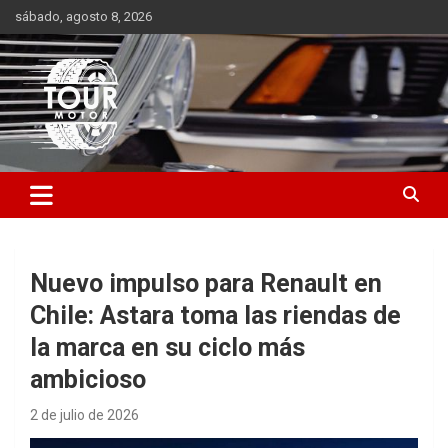
Saltar
sábado, agosto 8, 2026
al
contenido
Plataforma de contenido audiovisual para el sector automotriz
Tour Motor
Nuevo impulso para Renault en
Chile: Astara toma las riendas de
la marca en su ciclo más
ambicioso
2 de julio de 2026