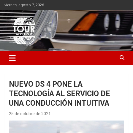
Saltar
viernes, agosto 7, 2026
al
contenido
Plataforma de contenido audiovisual para el sector automotriz
Tour Motor
NUEVO DS 4 PONE LA
TECNOLOGÍA AL SERVICIO DE
UNA CONDUCCIÓN INTUITIVA
25 de octubre de 2021