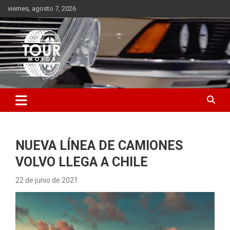
Saltar
viernes, agosto 7, 2026
al
contenido
Plataforma de contenido audiovisual para el sector automotriz
Tour Motor
NUEVA LÍNEA DE CAMIONES
VOLVO LLEGA A CHILE
22 de junio de 2021