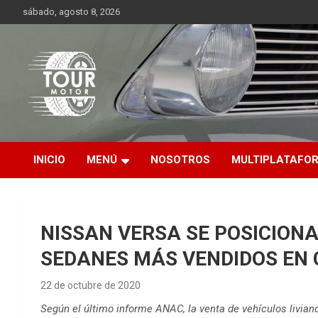
Saltar
sábado, agosto 8, 2026
al
contenido
Plataforma de contenido audiovisual para el sector automotriz
Tour Motor
INICIO
MENÚ
NOSOTROS
MULTIPLATAFO
NISSAN VERSA SE POSICIONA
SEDANES MÁS VENDIDOS EN 
22 de octubre de 2020
Según el último informe ANAC, la venta de vehículos livian