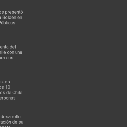
ps presentó
a Bolden en
Públicas
enta del
ile con una
ara sus
s
n» es
los 10
es de Chile
personas
 desarrollo
ración de su