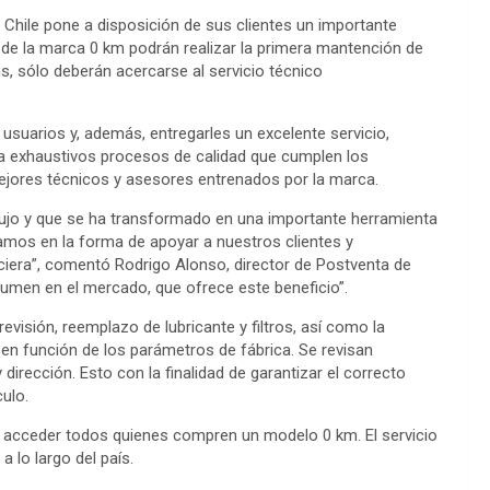
hile pone a disposición de sus clientes un importante
de la marca 0 km podrán realizar la primera mantención de
s, sólo deberán acercarse al servicio técnico
uarios y, además, entregarles un excelente servicio,
 a exhaustivos procesos de calidad que cumplen los
ejores técnicos y asesores entrenados por la marca.
lujo y que se ha transformado en una importante herramienta
amos en la forma de apoyar a nuestros clientes y
nciera”, comentó Rodrigo Alonso, director de Postventa de
lumen en el mercado, que ofrece este beneficio”.
visión, reemplazo de lubricante y filtros, así como la
 en función de los parámetros de fábrica. Se revisan
irección. Esto con la finalidad de garantizar el correcto
culo.
án acceder todos quienes compren un modelo 0 km. El servicio
a lo largo del país.