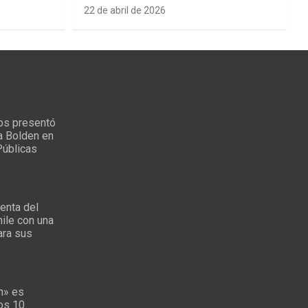
22 de abril de 2026
ps presentó
a Bolden en
Públicas
enta del
ile con una
ara sus
s
n» es
los 10