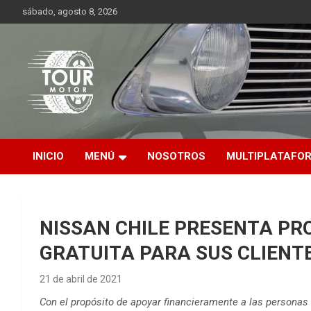
Saltar
sábado, agosto 8, 2026
al
contenido
Plataforma de contenido audiovisual para el sector automotriz
Tour Motor
INICIO
MENÚ
NOSOTROS
MULTIPLATAFO
NISSAN CHILE PRESENTA P
GRATUITA PARA SUS CLIENT
21 de abril de 2021
Con el propósito de apoyar financieramente a las personas 