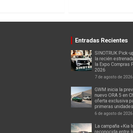
Entradas Recientes
SINOTRUK Pick-u
la recién estrenad
la Expo Compras 
2026
7 de agosto de 2026
GWM inicia la prev
nuevo ORA 5 en Ch
oferta exclusiva p
primeras unidade
6 de agosto de 2026
La campaña «Kia I
reconocida entre 