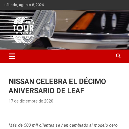
Saltar
sábado, agosto 8, 2026
al
contenido
Plataforma de contenido audiovisual para el sector automotriz
Tour Motor
NISSAN CELEBRA EL DÉCIMO
ANIVERSARIO DE LEAF
17 de diciembre de 2020
Más de 500 mil clientes se han cambiado al modelo cero