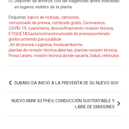
Disponer de letreros con las exigencias antes indicadas
en lugares visibles de la planta.
Etiquetas:
banco de noticias
,
camiones
,
comunicado de prensa
,
contenido gratis
,
Coronavirus
,
COVID-19
,
cuarentena
,
desconfinamiento revisión técnica
,
ETIQUETASautomotrizcomunicado de prensacontenido
gratiscontenido para publicar
,
kit de prensa
,
Logistica
,
medioambiente
,
plantas de revisión técnica abiertas
,
plantas revisión técnica
,
Press Latam
,
revisión técnica donde sacarla
,
Salud
,
vehículos
Navegación
SUBARU DA INICIO A LA PREVENTA DE SU NUEVO SUV
de
entradas
NUEVO BMW X3 PHEV, CONDUCCIÓN SUSTENTABLE Y
LIBRE DE EMISIONES