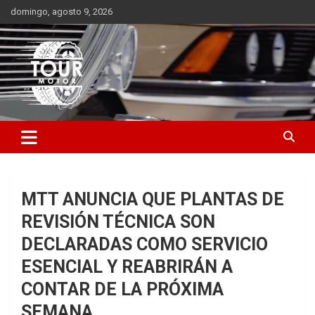
Saltar
domingo, agosto 9, 2026
al
contenido
Plataforma de contenido audiovisual para el sector automotriz
Tour Motor
MTT ANUNCIA QUE PLANTAS DE
REVISIÓN TÉCNICA SON
DECLARADAS COMO SERVICIO
ESENCIAL Y REABRIRÁN A
CONTAR DE LA PRÓXIMA
SEMANA