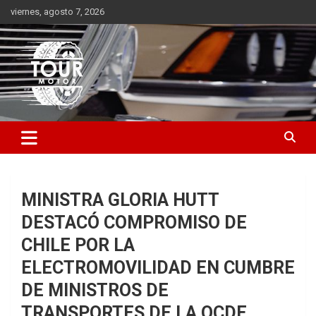
Saltar
viernes, agosto 7, 2026
al
contenido
Plataforma de contenido audiovisual para el sector automotriz
Tour Motor
MINISTRA GLORIA HUTT
DESTACÓ COMPROMISO DE
CHILE POR LA
ELECTROMOVILIDAD EN CUMBRE
DE MINISTROS DE
TRANSPORTES DE LA OCDE