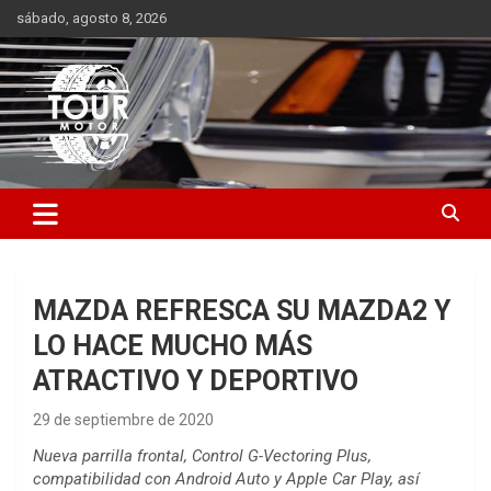
Saltar
sábado, agosto 8, 2026
al
contenido
Plataforma de contenido audiovisual para el sector automotriz
Tour Motor
MAZDA REFRESCA SU MAZDA2 Y
LO HACE MUCHO MÁS
ATRACTIVO Y DEPORTIVO
29 de septiembre de 2020
Nueva parrilla frontal, Control G-Vectoring Plus,
compatibilidad con Android Auto y Apple Car Play, así