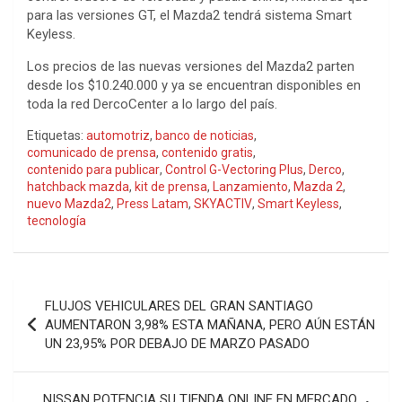
para las versiones GT, el Mazda2 tendrá sistema Smart
Keyless.
Los precios de las nuevas versiones del Mazda2 parten
desde los $10.240.000 y ya se encuentran disponibles en
toda la red DercoCenter a lo largo del país.
Etiquetas:
automotriz
,
banco de noticias
,
comunicado de prensa
,
contenido gratis
,
contenido para publicar
,
Control G-Vectoring Plus
,
Derco
,
hatchback mazda
,
kit de prensa
,
Lanzamiento
,
Mazda 2
,
nuevo Mazda2
,
Press Latam
,
SKYACTIV
,
Smart Keyless
,
tecnología
Navegación
FLUJOS VEHICULARES DEL GRAN SANTIAGO
de
AUMENTARON 3,98% ESTA MAÑANA, PERO AÚN ESTÁN
UN 23,95% POR DEBAJO DE MARZO PASADO
entradas
NISSAN POTENCIA SU TIENDA ONLINE EN MERCADO