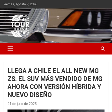
Saltar
viernes, agosto 7, 2026
al
contenido
Plataforma de contenido audiovisual para el sector automotriz
Tour Motor
LLEGA A CHILE EL ALL NEW MG
ZS: EL SUV MÁS VENDIDO DE MG
AHORA CON VERSIÓN HÍBRIDA Y
NUEVO DISEÑO
21 de julio de 2025