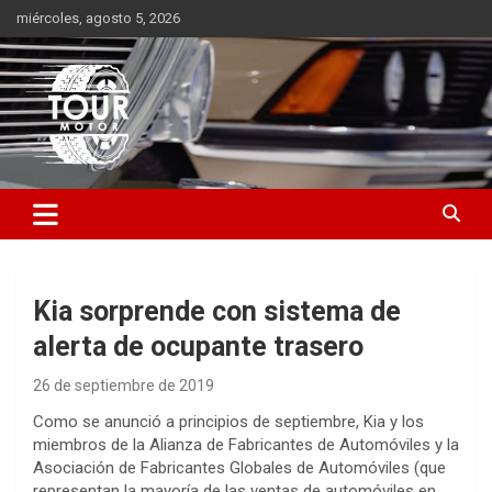
Saltar
miércoles, agosto 5, 2026
al
contenido
Plataforma de contenido audiovisual para el sector automotriz
Tour Motor
Kia sorprende con sistema de
alerta de ocupante trasero
26 de septiembre de 2019
Como se anunció a principios de septiembre, Kia y los
miembros de la Alianza de Fabricantes de Automóviles y la
Asociación de Fabricantes Globales de Automóviles (que
representan la mayoría de las ventas de automóviles en