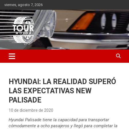
Saltar
viernes, agosto 7, 2026
al
contenido
Plataforma de contenido audiovisual para el sector automotriz
Tour Motor
HYUNDAI: LA REALIDAD SUPERÓ
LAS EXPECTATIVAS NEW
PALISADE
10 de diciembre de 2020
Hyundai Palisade tiene la capacidad para transportar
cómodamente a ocho pasajeros y llegó para completar la