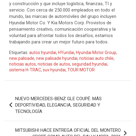
y construcción y que incluye logística, finanzas, TI y
servicio. Con cerca de 250.000 empleados en todo el
mundo, las marcas de automóviles del grupo incluyen
Hyundai Motor Co. Y Kia Motors Corp. Provistos de
pensamiento creativo, comunicación cooperativa y la
voluntad para afrontar todos los desafíos, estamos
trabajando para crear un mejor futuro para todos.
Etiquetas:
autos hyundai
,
HYundai
,
Hyundai Motor Group
,
new palisade
,
new palisade hyundai
,
noticias auto chile
,
noticias autos
,
noticias de autos
,
seguridad hyundai
,
sistema H-TRAC
,
suv hyundai
,
TOUR MOTOR
Navegación
NUEVO MERCEDES-BENZ GLE COUPÉ: MÁS
de
DEPORTIVIDAD, ELEGANCIA, SEGURIDAD Y
TECNOLOGÍA
entradas
MITSUBISHI HACE ENTREGA OFICIAL DEL MONTERO