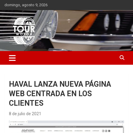
Saltar
domingo, agosto 9, 2026
al
contenido
Plataforma de contenido audiovisual para el sector automotriz
Tour Motor
HAVAL LANZA NUEVA PÁGINA
WEB CENTRADA EN LOS
CLIENTES
8 de julio de 2021