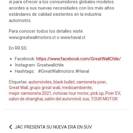
sí para ofrecer a los consumidores globales modelos
acordes a sus nuevas necesidades con los más altos
estándares de calidad existentes en la industria
automotriz.
Para conocer todos los detalles visite
www.greatwallmotors.cl o www.haval.cl
En RR.SS.:
Facebook:
https://www.facebook.com/GreatWallChile/
Instagram: Greatwallchile
Hashtags: #GreatWallmotors #Haval
Etiquetas:
automóviles
,
black bullet
,
camioneta poer
,
Great Wall
,
grupo great wall
,
medioambiente
,
mejor camioneta 2021
,
noticias tour motor
,
pick up
,
Poer EV
,
salon de shanghai
,
salón del automóvil
,
sus
,
TOUR MOTOR
Navegación
JAC PRESENTA SU NUEVA ERA EN SUV
de