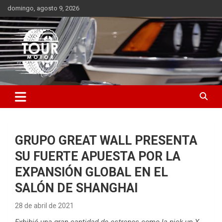
Saltar
domingo, agosto 9, 2026
al
contenido
Plataforma de contenido audiovisual para el sector automotriz
Tour Motor
GRUPO GREAT WALL PRESENTA
SU FUERTE APUESTA POR LA
EXPANSIÓN GLOBAL EN EL
SALÓN DE SHANGHAI
28 de abril de 2021