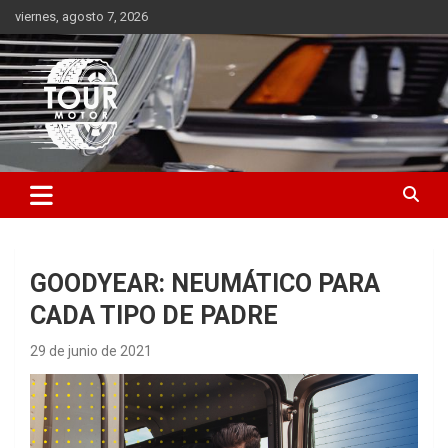
Saltar
viernes, agosto 7, 2026
al
contenido
Plataforma de contenido audiovisual para el sector automotriz
Tour Motor
GOODYEAR: NEUMÁTICO PARA
CADA TIPO DE PADRE
29 de junio de 2021