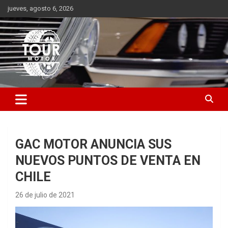
Saltar
jueves, agosto 6, 2026
al
contenido
Plataforma de contenido audiovisual para el sector automotriz
Tour Motor
GAC MOTOR ANUNCIA SUS
NUEVOS PUNTOS DE VENTA EN
CHILE
26 de julio de 2021