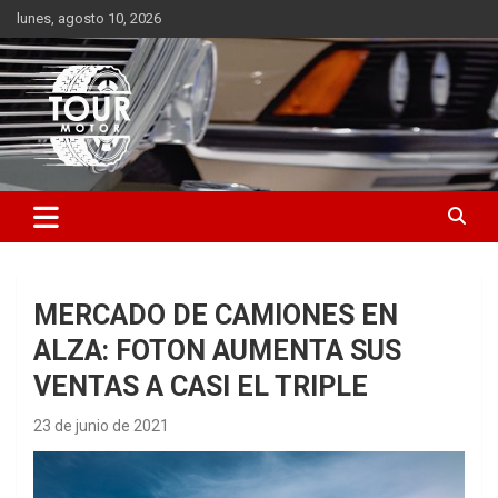
Saltar
lunes, agosto 10, 2026
al
contenido
Plataforma de contenido audiovisual para el sector automotriz
Tour Motor
MERCADO DE CAMIONES EN
ALZA: FOTON AUMENTA SUS
VENTAS A CASI EL TRIPLE
23 de junio de 2021