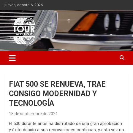
Saltar
jueves, agosto 6, 2026
al
contenido
Plataforma de contenido audiovisual para el sector automotriz
Tour Motor
FIAT 500 SE RENUEVA, TRAE
CONSIGO MODERNIDAD Y
TECNOLOGÍA
13 de septiembre de 2021
El 500 durante años ha disfrutado de una gran aprobación
y éxito debido a sus renovaciones continuas, y esta vez no