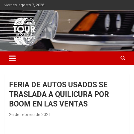
Saltar
viernes, agosto 7, 2026
al
contenido
Plataforma de contenido audiovisual para el sector automotriz
Tour Motor
FERIA DE AUTOS USADOS SE
TRASLADA A QUILICURA POR
BOOM EN LAS VENTAS
26 de febrero de 2021