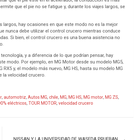
itar que el pie esté en el acelerador, la conducción es más
rmite que el pie no se fatigue y, durante los viajes largos, se
ás largos, hay ocasiones en que este modo no es la mejor
ue nunca debe utilizar el control crucero mientras conduce
das. Si bien, el control crucero es una buena asistencia no
o.
cnología, y a diferencia de lo que podrían pensar, hay
 este modo. Por ejemplo, en MG Motor desde su modelo MG5,
 MG RX5 y, el modelo más nuevo, MG HS, hasta su modelo MG
e la velocidad crucero.
r
,
automotriz
,
Autos MG
,
chile
,
MG
,
MG HS
,
MG motor
,
MG ZS
,
0% eléctricos
,
TOUR MOTOR
,
velocidad crucero
NISSAN Y LA UNIVERSIDAD DE WASEDA PRUEBAN