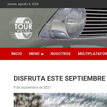
Saltar
jueves, agosto 6, 2026
al
contenido
Plataforma de contenido audiovisual para el sector automotriz
Tour Motor
INICIO
MENÚ
NOSOTROS
MULTIPLATAFO
DISFRUTA ESTE SEPTIEMBRE
9 de septiembre de 2021