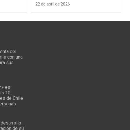
22 de abril de 2026
enta del
ile con una
ara sus
s
n» es
los 10
es de Chile
personas
 desarrollo
ración de su