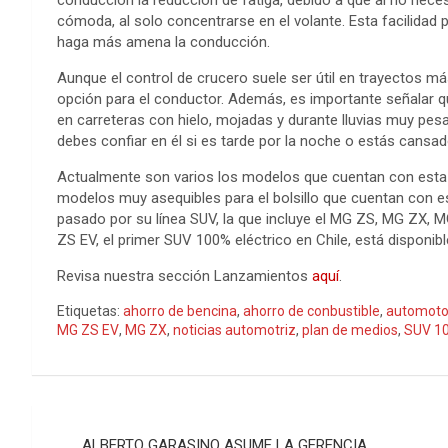
conducción la reducción de fatiga, debido a que al no neces
cómoda, al solo concentrarse en el volante. Esta facilidad pe
haga más amena la conducción.
Aunque el control de crucero suele ser útil en trayectos m
opción para el conductor. Además, es importante señalar q
en carreteras con hielo, mojadas y durante lluvias muy pesa
debes confiar en él si es tarde por la noche o estás cansad
Actualmente son varios los modelos que cuentan con esta te
modelos muy asequibles para el bolsillo que cuentan con
pasado por su línea SUV, la que incluye el MG ZS, MG ZX,
ZS EV, el primer SUV 100% eléctrico en Chile, está disponibl
Revisa nuestra sección Lanzamientos
aquí
.
Etiquetas:
ahorro de bencina
,
ahorro de conbustible
,
automoto
MG ZS EV
,
MG ZX
,
noticias automotriz
,
plan de medios
,
SUV 10
Navegación
ALBERTO GARASINO ASUME LA GERENCIA