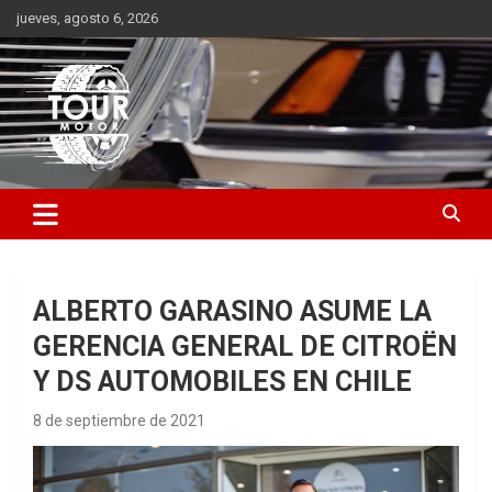
Saltar
jueves, agosto 6, 2026
al
contenido
Plataforma de contenido audiovisual para el sector automotriz
Tour Motor
ALBERTO GARASINO ASUME LA
GERENCIA GENERAL DE CITROËN
Y DS AUTOMOBILES EN CHILE
8 de septiembre de 2021