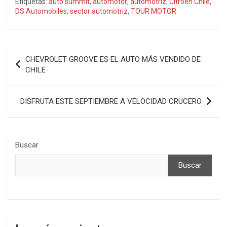
Etiquetas:
auto summit
,
automotor
,
automotriz
,
Citroën Chile
,
DS Automobiles
,
sector automotriz
,
TOUR MOTOR
Navegación
CHEVROLET GROOVE ES EL AUTO MÁS VENDIDO DE
de
CHILE
entradas
DISFRUTA ESTE SEPTIEMBRE A VELOCIDAD CRUCERO
Buscar
Buscar