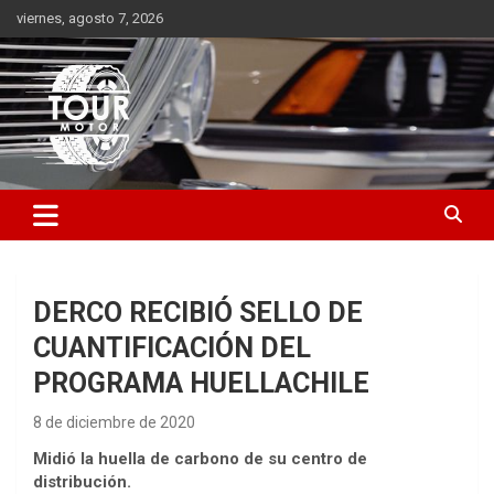
Saltar
viernes, agosto 7, 2026
al
contenido
Plataforma de contenido audiovisual para el sector automotriz
Tour Motor
DERCO RECIBIÓ SELLO DE
CUANTIFICACIÓN DEL
PROGRAMA HUELLACHILE
8 de diciembre de 2020
Midió la huella de carbono de su centro de
distribución.