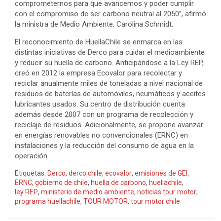
comprometernos para que avancemos y poder cumplir
con el compromiso de ser carbono neutral al 2050”, afirmó
la ministra de Medio Ambiente, Carolina Schmidt.
El reconocimiento de HuellaChile se enmarca en las
distintas iniciativas de Derco para cuidar el medioambiente
y reducir su huella de carbono. Anticipándose a la Ley REP,
creó en 2012 la empresa Ecovalor para recolectar y
reciclar anualmente miles de toneladas a nivel nacional de
residuos de baterías de automóviles, neumáticos y aceites
lubricantes usados. Su centro de distribución cuenta
además desde 2007 con un programa de recolección y
reciclaje de residuos. Adicionalmente, se propone avanzar
en energías renovables no convencionales (ERNC) en
instalaciones y la reducción del consumo de agua en la
operación.
Etiquetas:
Derco
,
derco chile
,
ecovalor
,
emisiones de GEI
,
ERNC
,
gobierno de chile
,
huella de carbono
,
huellachile
,
ley REP
,
ministerio de medio ambiente
,
noticias tour motor
,
programa huellachile
,
TOUR MOTOR
,
tour motor chile