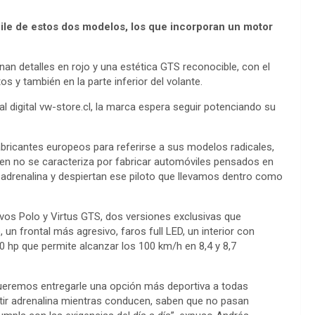
ile de estos dos modelos, los que incorporan un motor
n detalles en rojo y una estética GTS reconocible, con el
os y también en la parte inferior del volante.
l digital vw-store.cl, la marca espera seguir potenciando su
bricantes europeos para referirse a sus modelos radicales,
gen no se caracteriza por fabricar automóviles pensados en
e adrenalina y despiertan ese piloto que llevamos dentro como
vos Polo y Virtus GTS, dos versiones exclusivas que
un frontal más agresivo, faros full LED, un interior con
50 hp que permite alcanzar los 100 km/h en 8,4 y 8,7
 queremos entregarle una opción más deportiva a todas
ntir adrenalina mientras conducen, saben que no pasan