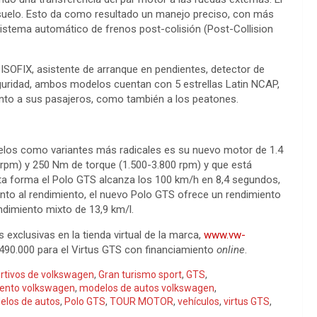
 suelo. Esto da como resultado un manejo preciso, con más
l sistema automático de frenos post-colisión (Post-Collision
 ISOFIX, asistente de arranque en pendientes, detector de
eguridad, ambos modelos cuentan con 5 estrellas Latin NCAP,
anto a sus pasajeros, como también a los peatones.
delos como variantes más radicales es su nuevo motor de 1.4
0 rpm) y 250 Nm de torque (1.500-3.800 rpm) y que está
ta forma el Polo GTS alcanza los 100 km/h en 8,4 segundos,
nto al rendimiento, el nuevo Polo GTS ofrece un rendimiento
endimiento mixto de 13,9 km/l.
xclusivas en la tienda virtual de la marca,
www.vw-
490.000 para el Virtus GTS con financiamiento
online
.
rtivos de volkswagen
,
Gran turismo sport
,
GTS
,
ento volkswagen
,
modelos de autos volkswagen
,
elos de autos
,
Polo GTS
,
TOUR MOTOR
,
vehículos
,
virtus GTS
,