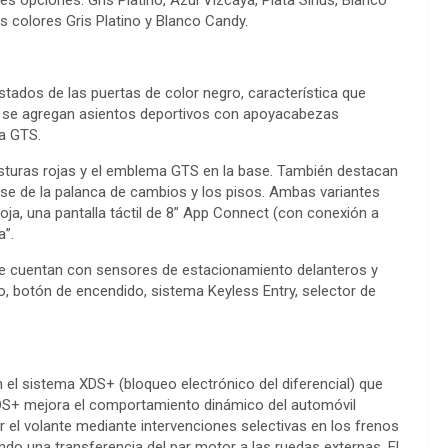
s opciones: Gris Platino, Azul Vizcaya, Plata Sirius, Blanco
s colores Gris Platino y Blanco Candy.
tados de las puertas de color negro, característica que
te se agregan asientos deportivos con apoyacabezas
ma GTS.
osturas rojas y el emblema GTS en la base. También destacan
 base de la palanca de cambios y los pisos. Ambas variantes
 roja, una pantalla táctil de 8” App Connect (con conexión a
a”.
ue cuentan con sensores de estacionamiento delanteros y
o, botón de encendido, sistema Keyless Entry, selector de
el sistema XDS+ (bloqueo electrónico del diferencial) que
 XDS+ mejora el comportamiento dinámico del automóvil
 el volante mediante intervenciones selectivas en los frenos
ndo una transferencia del par motor a las ruedas externas. El