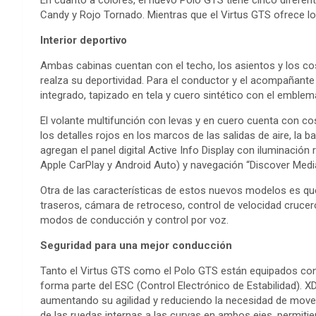
En cuanto a colores, el nuevo Polo GTS tiene cinco diferente
Candy y Rojo Tornado. Mientras que el Virtus GTS ofrece lo
Interior deportivo
Ambas cabinas cuentan con el techo, los asientos y los cos
realza su deportividad. Para el conductor y el acompañan
integrado, tapizado en tela y cuero sintético con el emble
El volante multifunción con levas y en cuero cuenta con c
los detalles rojos en los marcos de las salidas de aire, la
agregan el panel digital Active Info Display con iluminación
Apple CarPlay y Android Auto) y navegación “Discover Medi
Otra de las características de estos nuevos modelos es q
traseros, cámara de retroceso, control de velocidad crucer
modos de conducción y control por voz.
Seguridad para una mejor conducción
Tanto el Virtus GTS como el Polo GTS están equipados con 
forma parte del ESC (Control Electrónico de Estabilidad).
aumentando su agilidad y reduciendo la necesidad de mover
de las ruedas internas a las curvas en ambos ejes, permitie