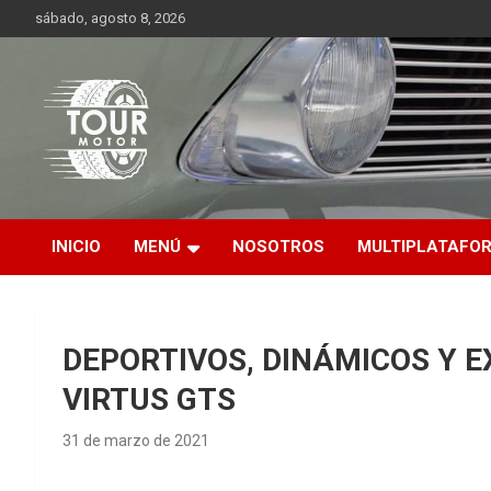
Saltar
sábado, agosto 8, 2026
al
contenido
Plataforma de contenido audiovisual para el sector automotriz
Tour Motor
INICIO
MENÚ
NOSOTROS
MULTIPLATAFO
DEPORTIVOS, DINÁMICOS Y E
VIRTUS GTS
31 de marzo de 2021