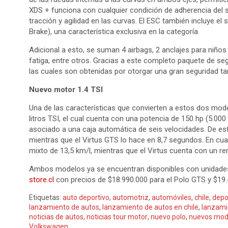
XDS + funciona con cualquier condición de adherencia del
tracción y agilidad en las curvas. El ESC también incluye e
Brake), una característica exclusiva en la categoría.
Adicional a esto, se suman 4 airbags, 2 anclajes para niños
fatiga, entre otros. Gracias a este completo paquete de s
las cuales son obtenidas por otorgar una gran seguridad t
Nuevo motor 1.4 TSI
Una de las características que convierten a estos dos mo
litros TSI, el cual cuenta con una potencia de 150 hp (5.00
asociado a una caja automática de seis velocidades. De es
mientras que el Virtus GTS lo hace en 8,7 segundos. En cua
mixto de 13,5 km/l, mientras que el Virtus cuenta con un r
Ambos modelos ya se encuentran disponibles con unidades e
store.cl
con precios de $18.990.000 para el Polo GTS y $19.
Etiquetas:
auto deportivo
,
automotriz
,
automóviles
,
chile
,
depo
lanzamiento de autos
,
lanzamiento de autos en chile
,
lanzami
noticias de autos
,
noticias tour motor
,
nuevo polo
,
nuevos mod
Volkswagen