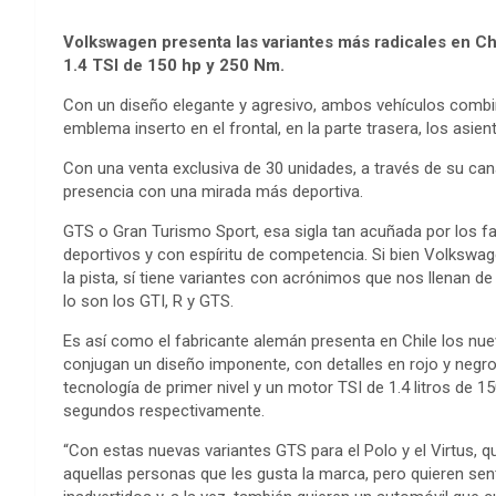
Volkswagen presenta las variantes más radicales en Ch
1.4 TSI de 150 hp y 250 Nm.
Con un diseño elegante y agresivo, ambos vehículos combina
emblema inserto en el frontal, en la parte trasera, los asient
Con una venta exclusiva de 30 unidades, a través de su cana
presencia con una mirada más deportiva.
GTS o Gran Turismo Sport, esa sigla tan acuñada por los fa
deportivos y con espíritu de competencia. Si bien Volkswa
la pista, sí tiene variantes con acrónimos que nos llenan d
lo son los GTI, R y GTS.
Es así como el fabricante alemán presenta en Chile los nue
conjugan un diseño imponente, con detalles en rojo y negro, 
tecnología de primer nivel y un motor TSI de 1.4 litros de 1
segundos respectivamente.
“Con estas nuevas variantes GTS para el Polo y el Virtus,
aquellas personas que les gusta la marca, pero quieren se