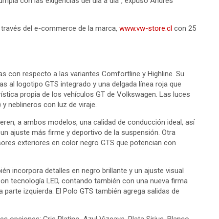
cumpla con las exigencias del día a día”, expuso Andrés
 través del e-commerce de la marca,
www.vw-store.cl
con 25
s con respecto a las variantes Comfortline y Highline. Su
ias al logotipo GTS integrado y una delgada línea roja que
ística propia de los vehículos GT de Volkswagen. Las luces
y neblineros con luz de viraje.
ieren, a ambos modelos, una calidad de conducción ideal, así
n ajuste más firme y deportivo de la suspensión. Otra
visores exteriores en color negro GTS que potencian con
ién incorpora detalles en negro brillante y un ajuste visual
con tecnología LED, contando también con una nueva firma
parte izquierda. El Polo GTS también agrega salidas de