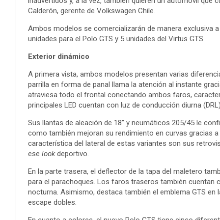
inadvertidos y, a la vez, también quieren un automóvil que 
Calderón, gerente de Volkswagen Chile.
Ambos modelos se comercializarán de manera exclusiva a
unidades para el Polo GTS y 5 unidades del Virtus GTS.
Exterior dinámico
A primera vista, ambos modelos presentan varias diferencia
parrilla en forma de panal llama la atención al instante grac
atraviesa todo el frontal conectando ambos faros, caracter
principales LED cuentan con luz de conducción diurna (DRL) 
Sus llantas de aleación de 18” y neumáticos 205/45 le conf
como también mejoran su rendimiento en curvas gracias a u
característica del lateral de estas variantes son sus retro
ese
look
deportivo.
En la parte trasera, el deflector de la tapa del maletero tamb
para el parachoques. Los faros traseros también cuentan 
nocturna. Asimismo, destaca también el emblema GTS en la 
escape dobles.