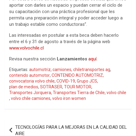
aportar con darles un espacio y puedan cerrar el ciclo de
su capacitación con una práctica profesional que les
permita una preparación integral y poder acceder luego a
un trabajo estable como conductoras”.
Las interesadas en postular a esta beca deben hacerlo
entre el 6 y 31 de agosto a través de la página web
www.volvochile.cl
Revisa nuestra sección
Lanzamientos
aquí
.
Etiquetas:
automotriz
,
camiones
,
chiletransportes ag
,
contenido automotor
,
CONTENIDO AUTOMOTRIZ
,
convocatoria volvo chile
,
COVID-19
,
Grupo JCS
,
plan de medios
,
SOTRASER
,
TOUR MOTOR
,
Transportes Jorquera
,
Transportes Tierra de Chile
,
volvo chile
,
volvo chile camiones
,
volvo iron women
Navegación
TECNOLOGÍAS PARA LA MEJORAS EN LA CALIDAD DEL
de
AIRE