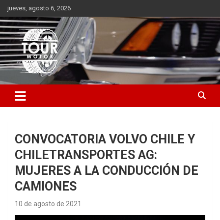
Saltar
jueves, agosto 6, 2026
al
contenido
Plataforma de contenido audiovisual para el sector automotriz
Tour Motor
CONVOCATORIA VOLVO CHILE Y
CHILETRANSPORTES AG:
MUJERES A LA CONDUCCIÓN DE
CAMIONES
10 de agosto de 2021