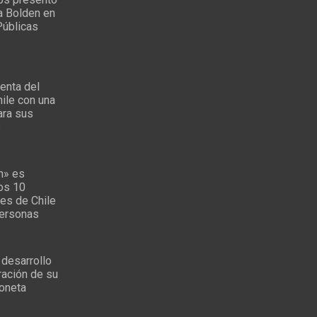
a Bolden en
Públicas
enta del
ile con una
ara sus
s
n» es
los 10
es de Chile
personas
 desarrollo
ración de su
oneta