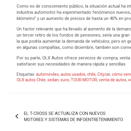
Como es de conocimiento público, la situación actual ha in
industria automotriz ha experimentado fenómenos nuevos, 
kilómetro” y un aumento de precios de hasta un 40% en pr
Un factor relevante que ha llevado al aumento de la demanda
un tercer retiro de los fondos de pensiones, sería una gran
la que podría aumentar la demanda de vehículos, pero en g
en algunas compañías, como diciembre, también son conve
Por su parte, OLX Autos ofrece servicios de compra, venta
satisfacer sus necesidades de manera rápida y sencillas.
Etiquetas:
automóviles
,
autos usados
,
chile
,
Citycar
,
cómo vend
OLX autos Chile
,
sedan
,
suvs
,
TOUR MOTOR
,
venta de autos
,
v
Navegación
EL T-CROSS SE ACTUALIZA CON NUEVOS
de
MOTORES Y SISTEMAS DE INFOENTRETENIMIENTO