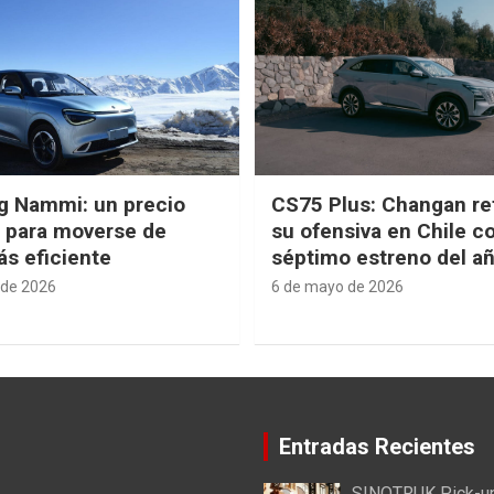
g Nammi: un precio
CS75 Plus: Changan re
e para moverse de
su ofensiva en Chile c
s eficiente
séptimo estreno del a
 de 2026
6 de mayo de 2026
Entradas Recientes
SINOTRUK Pick-u