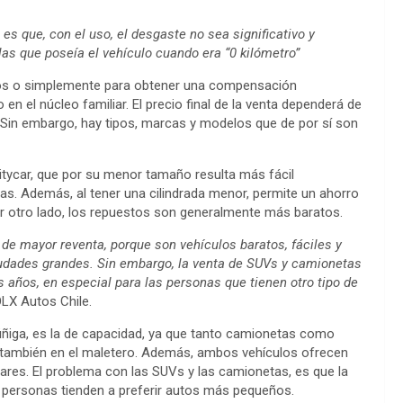
s que, con el uso, el desgaste no sea significativo y
as que poseía el vehículo cuando era “0 kilómetro”
os o simplemente para obtener una compensación
n el núcleo familiar. El precio final de la venta dependerá de
a. Sin embargo, hay tipos, marcas y modelos que de por sí son
itycar, que por su menor tamaño resulta más fácil
das. Además, al tener una cilindrada menor, permite un ahorro
r otro lado, los repuestos son generalmente más baratos.
 de mayor reventa, porque son vehículos baratos, fáciles y
udades grandes. Sin embargo, la venta de SUVs y camionetas
años, en especial para las personas que tienen otro tipo de
OLX Autos Chile.
úñiga, es la de capacidad, ya que tanto camionetas como
también en el maletero. Además, ambos vehículos ofrecen
lares. El problema con las SUVs y las camionetas, es que la
s personas tienden a preferir autos más pequeños.