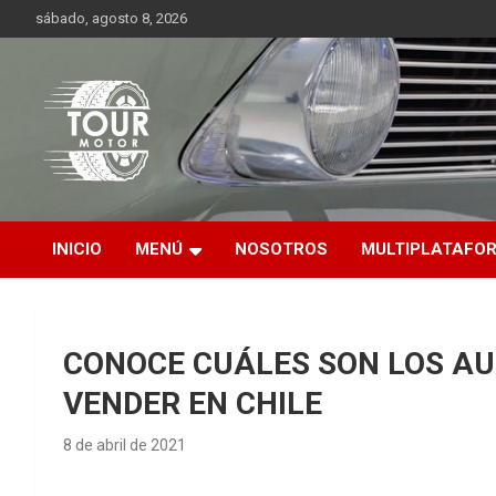
Saltar
sábado, agosto 8, 2026
al
contenido
Plataforma de contenido audiovisual para el sector automotriz
Tour Motor
INICIO
MENÚ
NOSOTROS
MULTIPLATAFO
CONOCE CUÁLES SON LOS AU
VENDER EN CHILE
8 de abril de 2021