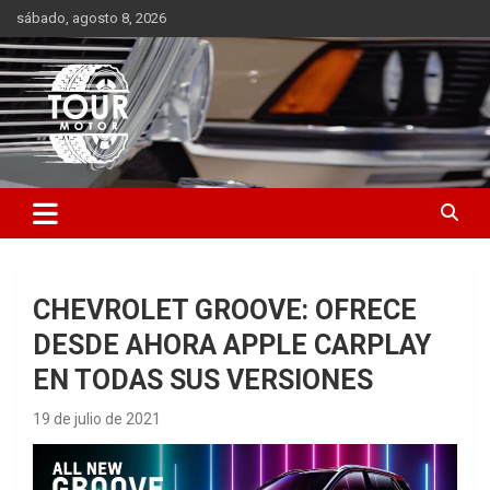
Saltar
sábado, agosto 8, 2026
al
contenido
Plataforma de contenido audiovisual para el sector automotriz
Tour Motor
CHEVROLET GROOVE: OFRECE
DESDE AHORA APPLE CARPLAY
EN TODAS SUS VERSIONES
19 de julio de 2021