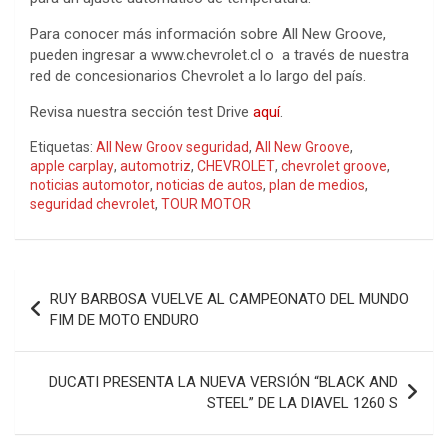
Para conocer más información sobre All New Groove,
pueden ingresar a www.chevrolet.cl o a través de nuestra
red de concesionarios Chevrolet a lo largo del país.
Revisa nuestra sección test Drive
aquí
.
Etiquetas:
All New Groov seguridad
,
All New Groove
,
apple carplay
,
automotriz
,
CHEVROLET
,
chevrolet groove
,
noticias automotor
,
noticias de autos
,
plan de medios
,
seguridad chevrolet
,
TOUR MOTOR
Navegación
RUY BARBOSA VUELVE AL CAMPEONATO DEL MUNDO
de
FIM DE MOTO ENDURO
entradas
DUCATI PRESENTA LA NUEVA VERSIÓN “BLACK AND
STEEL” DE LA DIAVEL 1260 S