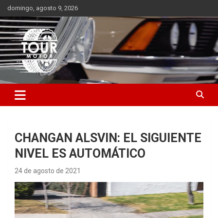
Saltar
domingo, agosto 9, 2026
al
contenido
Plataforma de contenido audiovisual para el sector automotriz
Tour Motor
CHANGAN ALSVIN: EL SIGUIENTE
NIVEL ES AUTOMÁTICO
24 de agosto de 2021