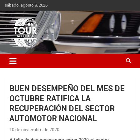
Saltar
sábado, agosto 8, 2026
al
contenido
Plataforma de contenido audiovisual para el sector automotriz
Tour Motor
BUEN DESEMPEÑO DEL MES DE
OCTUBRE RATIFICA LA
RECUPERACIÓN DEL SECTOR
AUTOMOTOR NACIONAL
10 de noviembre de 2020