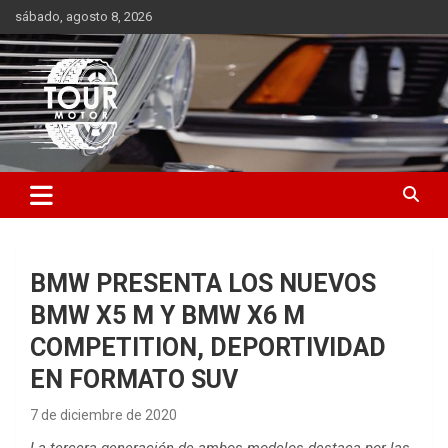
Saltar
sábado, agosto 8, 2026
al
contenido
Plataforma de contenido audiovisual para el sector automotriz
Tour Motor
BMW PRESENTA LOS NUEVOS
BMW X5 M Y BMW X6 M
COMPETITION, DEPORTIVIDAD
EN FORMATO SUV
7 de diciembre de 2020