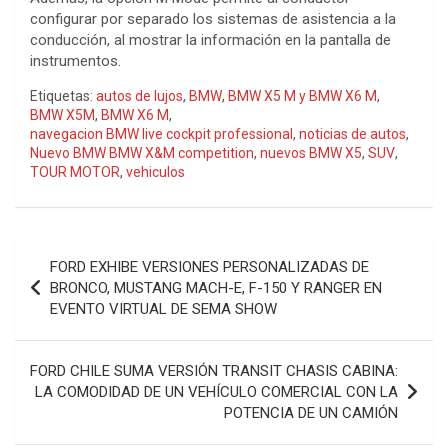
configurar por separado los sistemas de asistencia a la
conducción, al mostrar la información en la pantalla de
instrumentos.
Etiquetas:
autos de lujos
,
BMW
,
BMW X5 M y BMW X6 M
,
BMW X5M
,
BMW X6 M
,
navegacion BMW live cockpit professional
,
noticias de autos
,
Nuevo BMW BMW X&M competition
,
nuevos BMW X5
,
SUV
,
TOUR MOTOR
,
vehiculos
Navegación
FORD EXHIBE VERSIONES PERSONALIZADAS DE
de
BRONCO, MUSTANG MACH-E, F-150 Y RANGER EN
EVENTO VIRTUAL DE SEMA SHOW
entradas
FORD CHILE SUMA VERSIÓN TRANSIT CHASIS CABINA:
LA COMODIDAD DE UN VEHÍCULO COMERCIAL CON LA
POTENCIA DE UN CAMIÓN