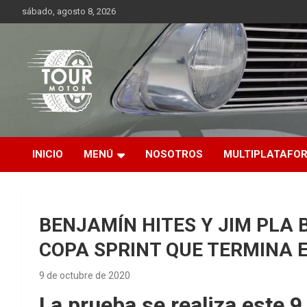
Saltar
sábado, agosto 8, 2026
al
contenido
Plataforma de contenido audiovisual para el sector automotriz
Tour Motor
INICIO
MENÚ
NOSOTROS
MULTIPLATAFO
BENJAMÍN HITES Y JIM PLA 
COPA SPRINT QUE TERMINA 
9 de octubre de 2020
La prueba se realiza este 9