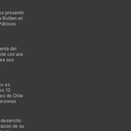
ps presentó
a Bolden en
Públicas
enta del
ile con una
ara sus
s
n» es
los 10
es de Chile
personas
 desarrollo
ración de su