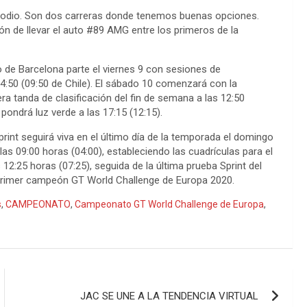
 podio. Son dos carreras donde tenemos buenas opciones.
n de llevar el auto #89 AMG entre los primeros de la
o de Barcelona parte el viernes 9 con sesiones de
14:50 (09:50 de Chile). El sábado 10 comenzará con la
era tanda de clasificación del fin de semana a las 12:50
e pondrá luz verde a las 17:15 (12:15).
Sprint seguirá viva en el último día de la temporada el domingo
las 09:00 horas (04:00), estableciendo las cuadrículas para el
12:25 horas (07:25), seguida de la última prueba Sprint del
 primer campeón GT World Challenge de Europa 2020.
s
,
CAMPEONATO
,
Campeonato GT World Challenge de Europa
,
JAC SE UNE A LA TENDENCIA VIRTUAL