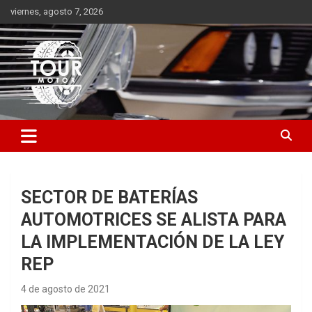
Saltar
viernes, agosto 7, 2026
al
contenido
Plataforma de contenido audiovisual para el sector automotriz
Tour Motor
SECTOR DE BATERÍAS
AUTOMOTRICES SE ALISTA PARA
LA IMPLEMENTACIÓN DE LA LEY
REP
4 de agosto de 2021