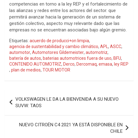
competencias en torno a la ley REP y el fortalecimiento de
las alianzas y redes entre los actores del sector. que
permitirá avanzar hacia la generación de un sistema de
gestión colectivo, aspecto muy relevante dado que las
empresas no se encuentran asociadas bajo algún gremio.
Etiquetas:
acuerdo de producci+on limpia
,
agencia de sustentabilidad y cambio climático
,
APL
,
ASCC
,
automotor
,
Automotores Gildemeister
,
automotriz
,
batería de autos
,
baterias automotrices fuera de uso
,
BFU
,
CONTENIDO AUTOMOTRIZ
,
Derco
,
Dercomaq
,
emasa
,
ley REP
,
plan de medios
,
TOUR MOTOR
Navegación
VOLKSWAGEN LE DA LA BIENVENIDA A SU NUEVO
de
SUVW: TAOS
entradas
NUEVO CITROËN C4 2021 YA ESTÁ DISPONIBLE EN
CHILE