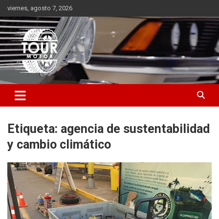
Saltar
viernes, agosto 7, 2026
al
contenido
Plataforma de contenido audiovisual para el sector automotriz
Tour Motor
Etiqueta:
agencia de sustentabilidad
y cambio climático