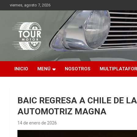
Saltar
viernes, agosto 7, 2026
al
contenido
Plataforma de contenido audiovisual para el sector automotriz
Tour Motor
INICIO
MENÚ
NOSOTROS
MULTIPLATAFO
BAIC REGRESA A CHILE DE L
AUTOMOTRIZ MAGNA
14 de enero de 2026