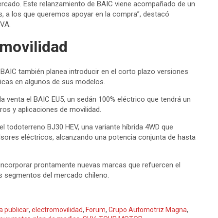
 mercado. Este relanzamiento de BAIC viene acompañado de un
es, a los que queremos apoyar en la compra”, destacó
BVA.
movilidad
, BAIC también planea introducir en el corto plazo versiones
tricas en algunos de sus modelos.
a la venta el BAIC EU5, un sedán 100% eléctrico que tendrá un
ros y aplicaciones de movilidad.
 el todoterreno BJ30 HEV, una variante híbrida 4WD que
ores eléctricos, alcanzando una potencia conjunta de hasta
 incorporar prontamente nuevas marcas que refuercen el
tes segmentos del mercado chileno.
a publicar
,
electromovilidad
,
Forum
,
Grupo Automotriz Magna
,