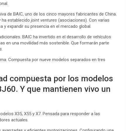
onal.
lusiva de BAIC, uno de los cinco mayores fabricantes de China.
y ha establecido
joint ventures
(asociaciones). Con varias
a y expandir su presencia en el mercado global.
cionales. BAIC ha invertido en el desarrollo de vehículos
as en una movilidad más sostenible. Que formarán parte
e.
 gama. Compuesta por nueve modelos separados en tres
-road compuesta por los modelos
BJ60. Y que mantienen vivo un
odelos X35, X55 y X7. Pensada para responder a las
dores actuales.
s avanzadas y eficientes motorizaciones. Configurando una