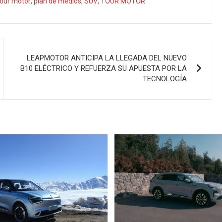
tour motor
,
plan de medios
,
SUV
,
TOUR MOTOR
LEAPMOTOR ANTICIPA LA LLEGADA DEL NUEVO
B10 ELÉCTRICO Y REFUERZA SU APUESTA POR LA
TECNOLOGÍA